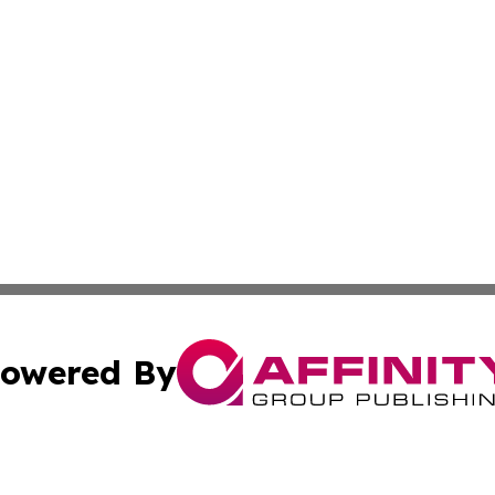
owered By
ubmit Press Release
Terms & Conditions
Copyright/DMCA