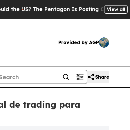
?
The Pentagon Is Posting Cryptic Biblical Mess
View all
Provided by AGP
Share
al de trading para