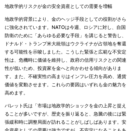
地政学的リスクが金の安全資産としての需要を増幅
地政学的背景により、金のヘッジ手段としての役割がさら
に強化されています。NATOは今週、ロシアに対し、自国
防衛のために「あらゆる必要な手段」を講じると警告し、
ドナルド・トランプ米大統領はウクライナが占領地を奪還
する可能性を示唆しました。こうした緊張と広範な不安定
性は、危機時に価値を維持し、政府の信用リスクとの関連
性が低いため、投資家を金へと向かわせる傾向がありま
す。また、不確実性の高まりはインフレ圧力を高め、通貨
価値を変動させます。これらの要因はいずれも金の魅力を
高めます。
バレット氏は「市場は地政学的ショックを金の上昇と捉え
ることが多いですが、歴史を振り返ると、急騰の後には緊
張緩和時に調整局面が訪れることがしばしばあります。安
全資産としての需要は強力ですが、不安定になることもあ