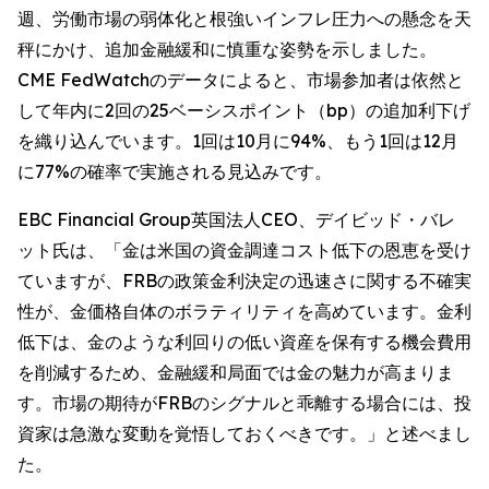
週、労働市場の弱体化と根強いインフレ圧力への懸念を天
秤にかけ、追加金融緩和に慎重な姿勢を示しました。
CME FedWatchのデータによると、市場参加者は依然と
して年内に2回の25ベーシスポイント（bp）の追加利下げ
を織り込んでいます。1回は10月に94%、もう1回は12月
に77%の確率で実施される見込みです。
EBC Financial Group英国法人CEO、デイビッド・バレ
ット氏は、「金は米国の資金調達コスト低下の恩恵を受け
ていますが、FRBの政策金利決定の迅速さに関する不確実
性が、金価格自体のボラティリティを高めています。金利
低下は、金のような利回りの低い資産を保有する機会費用
を削減するため、金融緩和局面では金の魅力が高まりま
す。市場の期待がFRBのシグナルと乖離する場合には、投
資家は急激な変動を覚悟しておくべきです。」と述べまし
た。