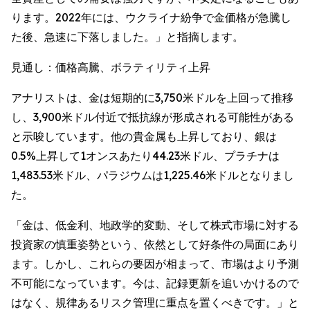
ります。2022年には、ウクライナ紛争で金価格が急騰し
た後、急速に下落しました。」と指摘します。
見通し：価格高騰、ボラティリティ上昇
アナリストは、金は短期的に3,750米ドルを上回って推移
し、3,900米ドル付近で抵抗線が形成される可能性がある
と示唆しています。他の貴金属も上昇しており、銀は
0.5%上昇して1オンスあたり44.23米ドル、プラチナは
1,483.53米ドル、パラジウムは1,225.46米ドルとなりまし
た。
「金は、低金利、地政学的変動、そして株式市場に対する
投資家の慎重姿勢という、依然として好条件の局面にあり
ます。しかし、これらの要因が相まって、市場はより予測
不可能になっています。今は、記録更新を追いかけるので
はなく、規律あるリスク管理に重点を置くべきです。」と