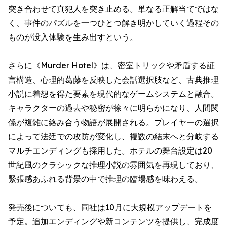
突き合わせて真犯人を突き止める。単なる正解当てではな
く、事件のパズルを一つひとつ解き明かしていく過程その
ものが没入体験を生み出すという。
さらに《Murder Hotel》は、密室トリックや矛盾する証
言構造、心理的葛藤を反映した会話選択肢など、古典推理
小説に着想を得た要素を現代的なゲームシステムと融合。
キャラクターの過去や秘密が徐々に明らかになり、人間関
係が複雑に絡み合う物語が展開される。プレイヤーの選択
によって法廷での攻防が変化し、複数の結末へと分岐する
マルチエンディングも採用した。ホテルの舞台設定は20
世紀風のクラシックな推理小説の雰囲気を再現しており、
緊張感あふれる背景の中で推理の臨場感を味わえる。
発売後についても、同社は10月に大規模アップデートを
予定。追加エンディングや新コンテンツを提供し、完成度