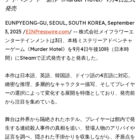
発売
EUNPYEONG-GU, SEOUL, SOUTH KOREA, September
3, 2025 /
EINPresswire.com
/ -- 株式会社メイフラワーエ
ンターテインメントは3日、本格ミステリーアドベンチャ
ーゲーム《Murder Hotel》を9月4日午後10時（日本時
間）にSteamで正式発売すると発表した。
本作は日本語、英語、韓国語、ドイツ語の4言語に対応。
緻密な推理、多層的なキャラクター描写、そしてプレイヤ
ーの選択によって変化する展開を特徴としており、発売前
から注目を集めている。
舞台は外界から隔絶されたホテル。プレイヤーは館内で発
生する連続殺人事件の真相を追い、登場人物のアリバイや
証言を調べ、隠された手掛かりを収集しながら、矛盾点を